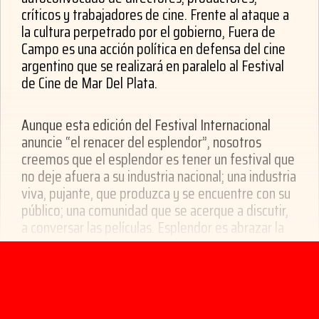
críticos y trabajadores de cine. Frente al ataque a
la cultura perpetrado por el gobierno, Fuera de
Campo es una acción política en defensa del cine
argentino que se realizará en paralelo al Festival
de Cine de Mar Del Plata.
Aunque esta edición del Festival Internacional
anuncie “el renacer del esplendor”, nosotros
creemos que el esplendor es tener un festival que
no deje afuera a su industria nacional; una industria
viva, pujante, que produzca y se encuentre con su
público; una comunidad que se acerque a discutir,
a conversar las películas. Esplendor es abrazar la
propia historia del festival, convocar a la ciudad
que lo acompaña.
El INCAA de Pirovano ya no está paralizado.