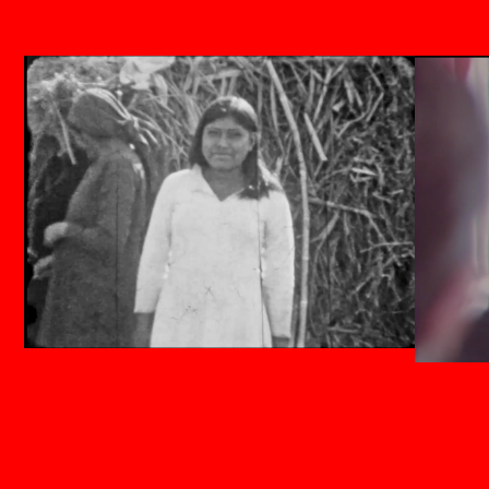
Abrieron concursos que a todas luces son
insuficientes. No hay un diálogo fluido con el
sector y las provocaciones aumentan. La última
noticia es que los fondos genuinos del Instituto
que les corresponden a las películas están siendo
destinados a la especulación financiera: a
inversiones en letras del Tesoro Nacional, bonos
de distintos tipos y hasta plazos fijos. Y no parece
importarle al INCAA tampoco que las películas
encuentren su público: el inminente cierre de
Cine.ar y el destrato hacia los espacios INCAA da
cuenta de ello. Es un problema ideológico, no de
gestión: están decididos a empequeñecer el cine
argentino porque la soberanía nacional no es una
prioridad, es más bien un obstáculo.
En última instancia, de eso se trata todo: de la
soberanía. Tener un cine propio, financiado por un
sistema virtuoso y con ventanas de exhibición