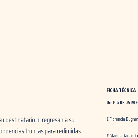
FICHA TÉCNICA
Dir P G DF DS M
F
u destinatario ni regresan a su
C
Florencia Bugnot
ndencias truncas para redimirlas.
E
Gladys Darico, C