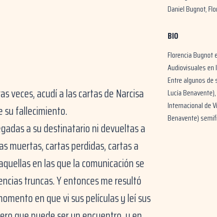
Daniel Bugnot, Fl
BIO
Florencia Bugnot e
Audiovisuales en l
Entre algunos de 
veces, acudí a las cartas de Narcisa
Lucía Benavente), 
Internacional de 
 su fallecimiento.
Benavente) semifin
egadas a su destinatario ni devueltas a
as muertas, cartas perdidas, cartas a
aquellas en las que la comunicación se
ncias truncas. Y entonces me resultó
omento en que vi sus películas y leí sus
ímero que puede ser un encuentro, y en