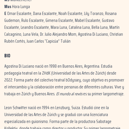
Mus
Hora Lunga
E
Omar Escalante, Dana Escalante, Noah Escalante, Lily Toranzo, Rosana
Gudemon, Rulo Escalante, Gimena Escalante, Mabel Escalante, Gustavo
Escalante, Leandro Escalante, Mara Luna, Catalina Luna, Bella Luna, Martín
Calcagnino, Luna Vela, Dr. Julio Alejandro Mom, Agostina Di Luciano, Christian
Rubén Cortés, Juan Carlos “Capicúa” Tulián
BIO
Agostina Di Luciano nació en 1998 en Buenos Aires, Argentina. Estudia
pedagogía teatral en la ZHdK (Universidad de las Artes de Zúrich) desde
2022. Forma parte del colectivo teatral bOdyssey, cuyo objetivo es promover
el intercambio y la colaboración entre personas de diferentes culturas. Vive y
trabaja en Zúrich y Buenos Aires.
El mundo al revés
es su primer largometraje.
Leon Schwitter nació en 1994 en Lenzburg, Suiza. Estudió cine en la
Universidad de las Artes de Zúrich y se graduó con una licenciatura
especializada en guionismo. Forma parte de la productora Sabotage
Kollektiv, donde trabaja como director y productor. Su primer largometraje,