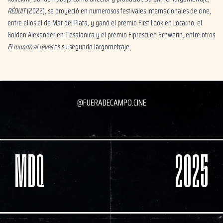
RÉDUIT
(2022), se proyectó en numerosos festivales internacionales de cine,
entre ellos el de Mar del Plata, y ganó el premio First Look en Locarno, el
Golden Alexander en Tesalónica y el premio Fipresci en Schwerin, entre otros
El mundo al revés
es su segundo largometraje.
@FUERADECAMPO.CINE
MDQ
2025