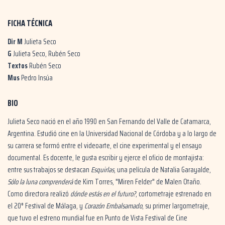
FICHA TÉCNICA
Dir M
Julieta Seco
G
Julieta Seco, Rubén Seco
Textos
Rubén Seco
Mus
Pedro Insúa
BIO
Julieta Seco nació en el año 1990 en San Fernando del Valle de Catamarca,
Argentina. Estudió cine en la Universidad Nacional de Córdoba y a lo largo de
su carrera se formó entre el videoarte, el cine experimental y el ensayo
documental. Es docente, le gusta escribir y ejerce el oficio de montajista:
entre sus trabajos se destacan
Esquirlas
, una película de Natalia Garayalde,
Sólo la luna comprenderá
de Kim Torres, "Miren Felder" de Malen Otaño.
Como directora realizó
dónde estás en el futuro?
, cortometraje estrenado en
el 20° Festival de Málaga, y
Corazón Embalsamado
, su primer largometraje,
que tuvo el estreno mundial fue en Punto de Vista Festival de Cine