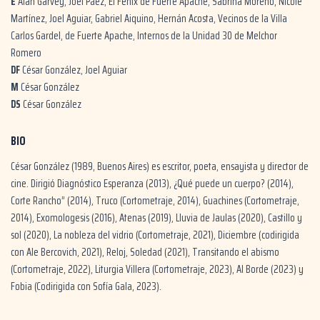
E
Alan Garvey, Joel Páez, El Fénix de Fuerte Apache, Sabrina Moreno, Nicole
Martínez, Joel Aguiar, Gabriel Aiquino, Hernán Acosta, Vecinos de la Villa
Carlos Gardel, de Fuerte Apache, Internos de la Unidad 30 de Melchor
Romero
DF
César González, Joel Aguiar
M
César González
DS
César González
BIO
César González (1989, Buenos Aires) es escritor, poeta, ensayista y director de
cine. Dirigió Diagnóstico Esperanza (2013), ¿Qué puede un cuerpo? (2014),
Corte Rancho” (2014), Truco (Cortometraje, 2014), Guachines (Cortometraje,
2014), Exomologesis (2016), Atenas (2019), Lluvia de Jaulas (2020), Castillo y
sol (2020), La nobleza del vidrio (Cortometraje, 2021), Diciembre (codirigida
con Ale Bercovich, 2021), Reloj, Soledad (2021), Transitando el abismo
(Cortometraje, 2022), Liturgia Villera (Cortometraje, 2023), Al Borde (2023) y
Fobia (Codirigida con Sofía Gala, 2023).